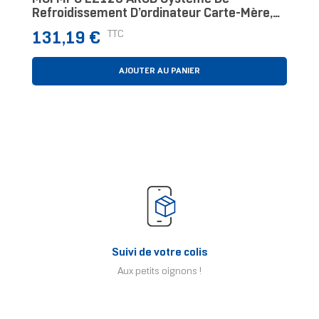
Refroidissement D’ordinateur Carte-Mère,
Processeur Kit Watercooling 12 Cm Noir
Prix
TTC
131,19 €
AJOUTER AU PANIER
Suivi de votre colis
Aux petits oignons !