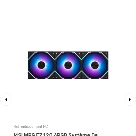
‹
›
Refroidissement PC
MSI MPG EZ120 ARGB Système De