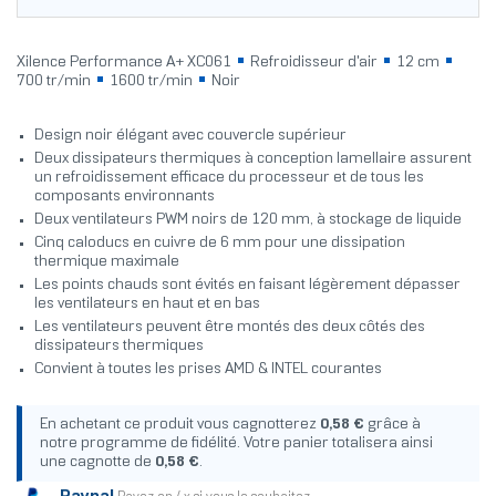
Xilence Performance A+ XC061
Refroidisseur d'air
12 cm
700 tr/min
1600 tr/min
Noir
Design noir élégant avec couvercle supérieur
Deux dissipateurs thermiques à conception lamellaire assurent
un refroidissement efficace du processeur et de tous les
composants environnants
Deux ventilateurs PWM noirs de 120 mm, à stockage de liquide
Cinq caloducs en cuivre de 6 mm pour une dissipation
thermique maximale
Les points chauds sont évités en faisant légèrement dépasser
les ventilateurs en haut et en bas
Les ventilateurs peuvent être montés des deux côtés des
dissipateurs thermiques
Convient à toutes les prises AMD & INTEL courantes
En achetant ce produit vous cagnotterez
0,58 €
grâce à
notre programme de fidélité. Votre panier totalisera ainsi
une cagnotte de
0,58 €
.