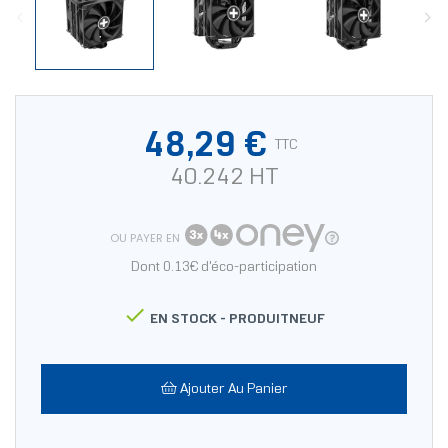
48,29 €
TTC
40.242 HT
OU PAYER EN
Dont 0.13€ d'éco-participation

EN STOCK -
PRODUITNEUF
Ajouter Au Panier