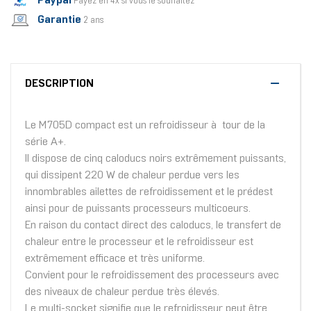
Paypal
Payez en 4x si vous le souhaitez
Garantie
2 ans
DESCRIPTION
Le M705D compact est un refroidisseur à tour de la
série A+.
Il dispose de cinq caloducs noirs extrêmement puissants,
qui dissipent 220 W de chaleur perdue vers les
innombrables ailettes de refroidissement et le prédest
ainsi pour de puissants processeurs multicoeurs.
En raison du contact direct des caloducs, le transfert de
chaleur entre le processeur et le refroidisseur est
extrêmement efficace et très uniforme.
Convient pour le refroidissement des processeurs avec
des niveaux de chaleur perdue très élevés.
Le multi-socket signifie que le refroidisseur peut être