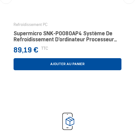
‹
›
Refroidissement PC
Supermicro SNK-P0080AP4 Système De
Refroidissement D’ordinateur Processeur
Refroidisseur D'air 9,2 Cm Noir, Acier
Prix
TTC
89,19 €
Inoxydable
AJOUTER AU PANIER