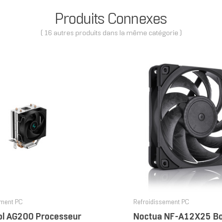
Produits Connexes
( 16 autres produits dans la même catégorie )
ement PC
Refroidissement PC
l AG200 Processeur
Noctua NF-A12X25 Boi