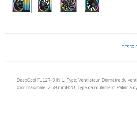
DESCRI
DeepCool FL12R-3 IN 1. Type: Ventilateur, Diamètre du ventil
d'air maximale: 2,59 mmH2O, Type de roulement: Palier à dy