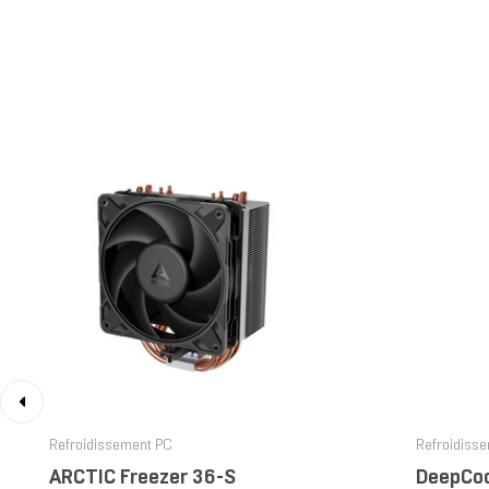
‹
Refroidissement PC
Refroidiss
ARCTIC Freezer 36-S
DeepCoo