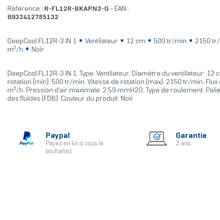
Référence :
R-FL12R-BKAPN3-G
- EAN :
6933412785132
DeepCool FL12R-3 IN 1
Ventilateur
12 cm
500 tr/min
2150 tr
m³/h
Noir
DeepCool FL12R-3 IN 1. Type: Ventilateur, Diamètre du ventilateur: 12 
rotation (min): 500 tr/min, Vitesse de rotation (max): 2150 tr/min, Flux 
m³/h, Pression d'air maximale: 2,59 mmH2O, Type de roulement: Pali
des fluides (FDB). Couleur du produit: Noir
Paypal
Garantie
Payez en 4x si vous le
2 ans
souhaitez