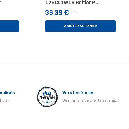
r
12RCL1W1B Boitier PC
Ventilateur 12 Cm Noir
Prix
TTC
36,39 €
R
AJOUTER AU PANIER
nalisés
Vers les étoiles
hoisir
Des milliers de clients satisfaits !