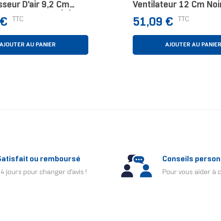
sseur D'air 9,2 Cm
Ventilateur 12 Cm Noi
m, Noir 1 Pièce(s)
Prix
TTC
TTC
 €
51,09 €
AJOUTER AU PANIER
AJOUTER AU PANIE
Satisfait ou remboursé
Conseils person
4 jours pour changer d'avis !
Pour vous aider à c