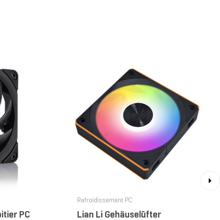
›
Refroidissement PC
tier PC
Lian Li Gehäuselüfter