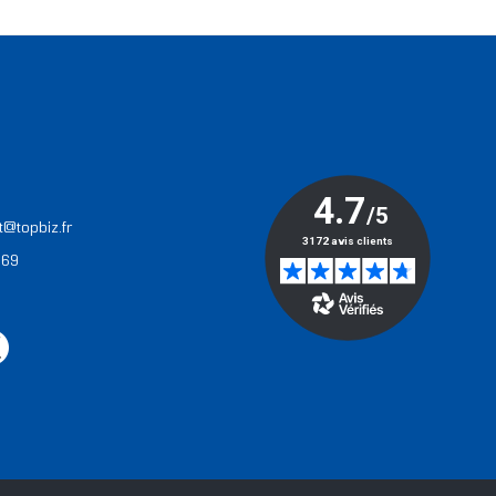
T
t@topbiz.fr
 69