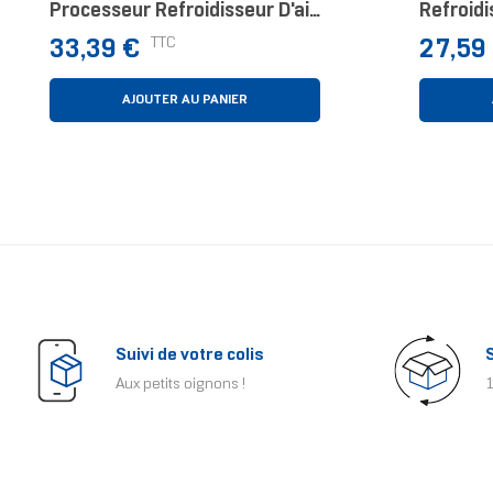
Processeur Refroidisseur D'air
Refroidi
12 Cm Noir, Acier Inoxydable 1
Aluminiu
Prix
Prix
TTC
33,39 €
27,59
Pièce(s)
AJOUTER AU PANIER
Suivi de votre colis
Aux petits oignons !
1