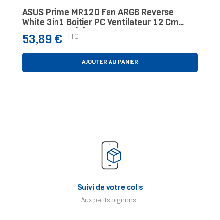
ASUS Prime MR120 Fan ARGB Reverse
White 3in1 Boitier PC Ventilateur 12 Cm
Blanc 3 Pièce(s)
Prix
TTC
53,89 €
AJOUTER AU PANIER
Suivi de votre colis
Aux petits oignons !