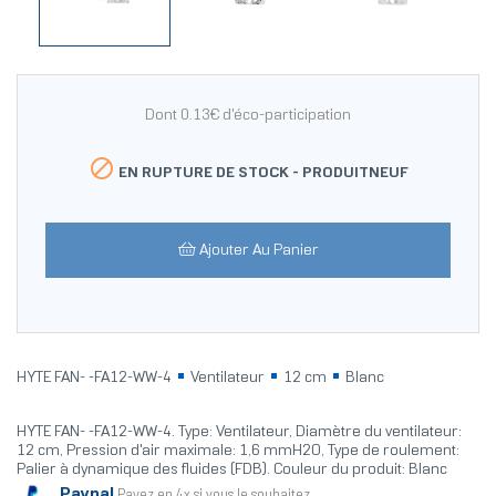
Dont 0.13€ d'éco-participation

EN RUPTURE DE STOCK -
PRODUITNEUF
Ajouter Au Panier
HYTE FAN- -FA12-WW-4
Ventilateur
12 cm
Blanc
HYTE FAN- -FA12-WW-4. Type: Ventilateur, Diamètre du ventilateur:
12 cm, Pression d'air maximale: 1,6 mmH2O, Type de roulement:
Palier à dynamique des fluides (FDB). Couleur du produit: Blanc
Paypal
Payez en 4x si vous le souhaitez