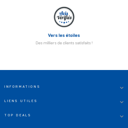
Vers les étoiles
Des milliers de clients satisfaits !

INFORMATIONS

LIENS UTILES

TOP DEALS