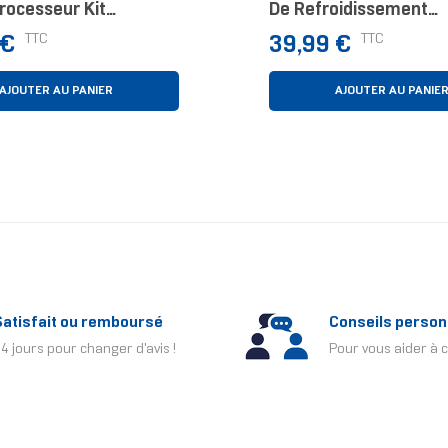
rocesseur Kit
De Refroidissement
oling 14 Cm Blanc 1
D’ordinateur Boitier P
Prix
TTC
TTC
 €
39,99 €
Ventilateur
AJOUTER AU PANIER
AJOUTER AU PANIE
Satisfait ou remboursé
Conseils person
4 jours pour changer d'avis !
Pour vous aider à c