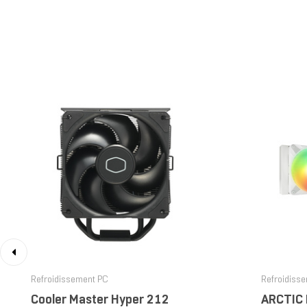
‹
Refroidissement PC
Refroidiss
Cooler Master Hyper 212
ARCTIC L