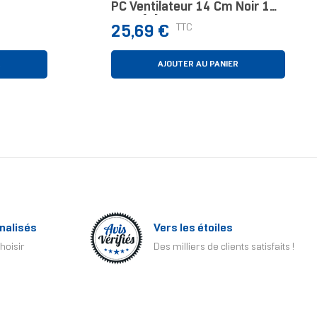
PC Ventilateur 14 Cm Noir 1
C
Pièce(s)
Prix
TTC
25,69 €
R
AJOUTER AU PANIER
nalisés
Vers les étoiles
hoisir
Des milliers de clients satisfaits !