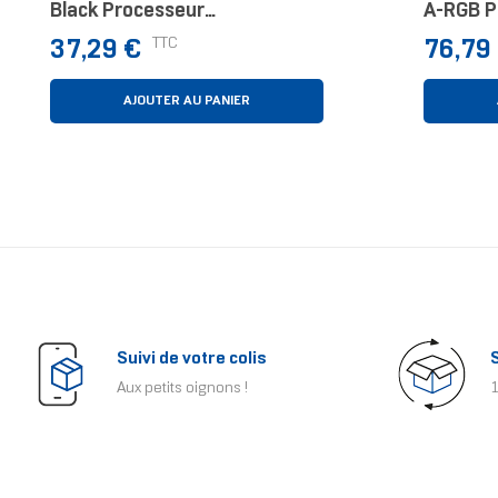
Black Processeur
A-RGB P
Refroidisseur D'air 12 Cm Noir
Waterco
Prix
Prix
TTC
37,29 €
76,79
Pièce(s)
AJOUTER AU PANIER
Suivi de votre colis
Aux petits oignons !
1