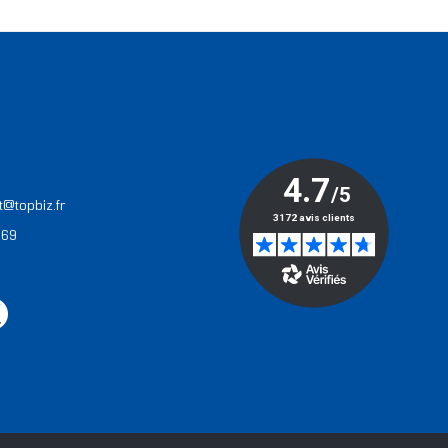
T
t@topbiz.fr
 69