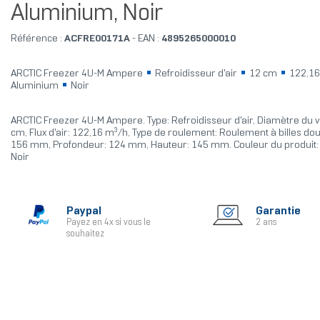
Aluminium, Noir
Référence :
ACFRE00171A
- EAN :
4895265000010
ARCTIC Freezer 4U-M Ampere
Refroidisseur d'air
12 cm
122,16
Aluminium
Noir
ARCTIC Freezer 4U-M Ampere. Type: Refroidisseur d'air, Diamètre du ve
cm, Flux d'air: 122,16 m³/h, Type de roulement: Roulement à billes dou
156 mm, Profondeur: 124 mm, Hauteur: 145 mm. Couleur du produit:
Noir
Paypal
Garantie
Payez en 4x si vous le
2 ans
souhaitez