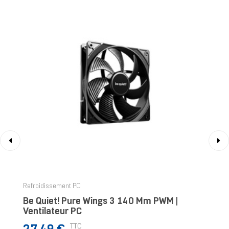
‹
›
Refroidissement PC
Be Quiet! Pure Wings 3 140 Mm PWM |
Ventilateur PC
Prix
TTC