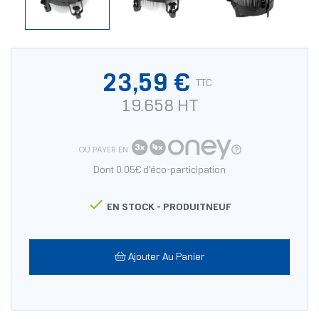
23,59 €
TTC
19.658 HT
OU PAYER EN
Dont 0.05€ d'éco-participation

EN STOCK -
PRODUITNEUF
Ajouter Au Panier