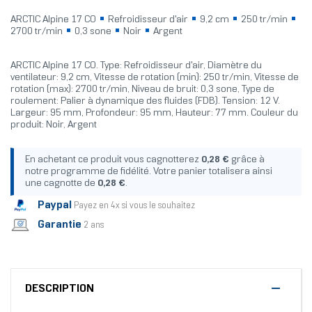
ARCTIC Alpine 17 CO
Refroidisseur d'air
9,2 cm
250 tr/min
2700 tr/min
0,3 sone
Noir
Argent
ARCTIC Alpine 17 CO. Type: Refroidisseur d'air, Diamètre du
ventilateur: 9,2 cm, Vitesse de rotation (min): 250 tr/min, Vitesse de
rotation (max): 2700 tr/min, Niveau de bruit: 0,3 sone, Type de
roulement: Palier à dynamique des fluides (FDB). Tension: 12 V.
Largeur: 95 mm, Profondeur: 95 mm, Hauteur: 77 mm. Couleur du
produit: Noir, Argent
En achetant ce produit vous cagnotterez
0,28 €
grâce à
notre programme de fidélité. Votre panier totalisera ainsi
une cagnotte de
0,28 €
.
Paypal
Payez en 4x si vous le souhaitez
Garantie
2 ans
DESCRIPTION