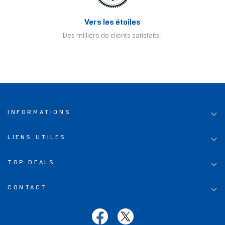
Vers les étoiles
Des milliers de clients satisfaits !

INFORMATIONS

LIENS UTILES

TOP DEALS

CONTACT