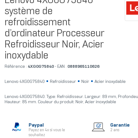
Lenovo 4XG0G75840
système de
refroidissement
d’ordinateur Processeur
Refroidisseur Noir, Acier
inoxydable
Référence :
4XG0G75840
- EAN :
0888965110626
Lenovo 4XG0G75840
Refroidisseur
Noir
Acier inoxydable
Lenovo 4XG0G75840. Type: Refroidisseur. Largeur: 89 mm, Profonde
Hauteur: 85 mm. Couleur du produit: Noir, Acier inoxydable
Paypal
Garantie
Payez en 4x si vous le
2 ans
souhaitez