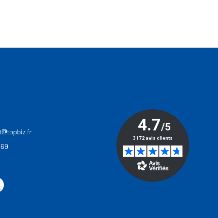
T
t@topbiz.fr
 69