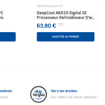
›
Refroidissement PC
PC
DeepCool AK620 Digital SE
nc
Processeur Refroidisseur D'air
12 Cm Noir, Blanc 1 Pièce(s)
Prix
TTC
63,90 €
R
AJOUTER AU PANIER
nalisés
Vers les étoiles
hoisir
Des milliers de clients satisfaits !