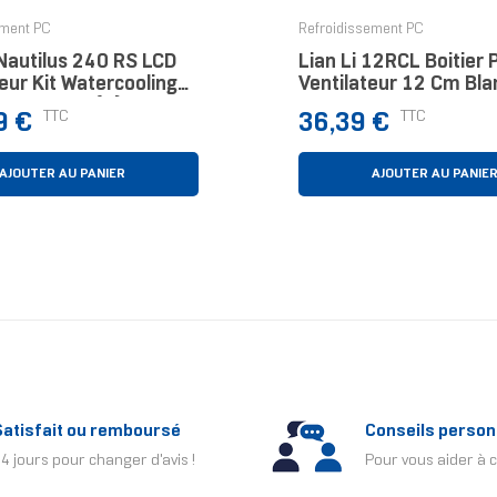
ement PC
Refroidissement PC
Nautilus 240 RS LCD
Lian Li 12RCL Boitier 
eur Kit Watercooling
Ventilateur 12 Cm Bla
oir 1 Pièce(s)
Prix
TTC
TTC
9 €
36,39 €
AJOUTER AU PANIER
AJOUTER AU PANIE
Satisfait ou remboursé
Conseils person
4 jours pour changer d'avis !
Pour vous aider à c