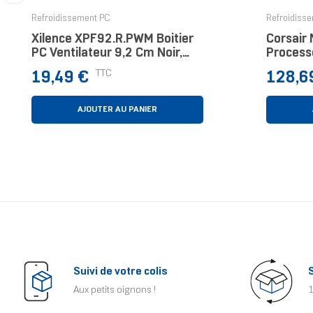
‹
Refroidissement PC
Refroidiss
Xilence XPF92.R.PWM Boitier
Corsair 
PC Ventilateur 9,2 Cm Noir,
Process
Rouge
12 Cm N
Prix
Prix
TTC
19,49 €
128,6
AJOUTER AU PANIER
Suivi de votre colis
Aux petits oignons !
1