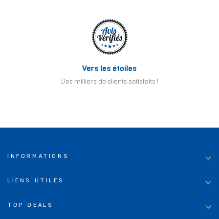
Vers les étoiles
Des milliers de clients satisfaits !

INFORMATIONS

LIENS UTILES

TOP DEALS