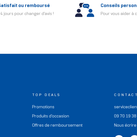
Satisfait ou remboursé
Conseils person
4 jours pour changer d'avis !
Pour vous aider à c
TOP DEALS
CONTAC
Promotions
serviceclien
Produits d'occasion
09 70 19 38
Offres de remboursement
Nous écrire