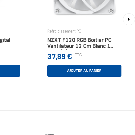
›
Refroidissement PC
ital
NZXT F120 RGB Boitier PC
Ventilateur 12 Cm Blanc 1
lanc 1
Pièce(s)
Prix
TTC
37,89 €
R
AJOUTER AU PANIER