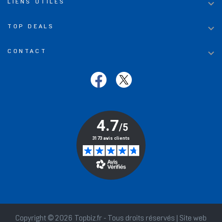

LIENS UTILES

TOP DEALS

CONTACT
Copyright © 2026 Topbiz.fr - Tous droits réservés | Site web