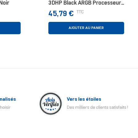
Noir
3DHP Black ARGB Processeur
Refroidisseur D'air 12 Cm Noir
Prix
TTC
45,79 €
1 Pièce(s)
R
AJOUTER AU PANIER
nalisés
Vers les étoiles
hoisir
Des milliers de clients satisfaits !