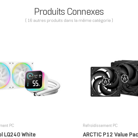
Produits Connexes
( 16 autres produits dans la même catégorie )
ement PC
Refroidissement PC
l LQ240 White
ARCTIC P12 Value Pack