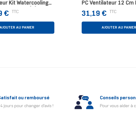
eur Kit Watercooling
PC Ventilateur 12 Cm 
lanc 1 Pièce(s)
Prix
TTC
TTC
9 €
31,19 €
AJOUTER AU PANIER
AJOUTER AU PANIE
Satisfait ou remboursé
Conseils person
4 jours pour changer d'avis !
Pour vous aider à c