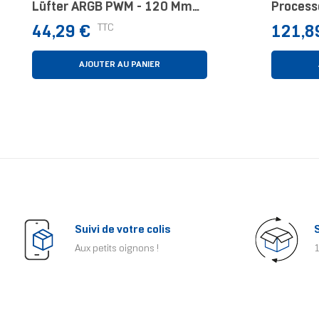
Lüfter ARGB PWM - 120 Mm
Process
Weiß Boitier PC Ventilateur 12
12 Cm B
Prix
Prix
TTC
44,29 €
121,8
Cm Blanc 1 Pièce(s)
AJOUTER AU PANIER
Suivi de votre colis
Aux petits oignons !
1