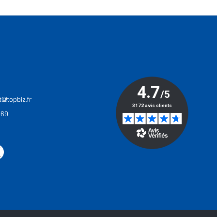
T
t@topbiz.fr
 69