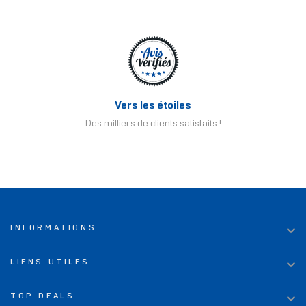
Vers les étoiles
Des milliers de clients satisfaits !

INFORMATIONS

LIENS UTILES

TOP DEALS