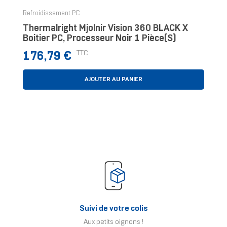
Refroidissement PC
Thermalright Mjolnir Vision 360 BLACK X
Boitier PC, Processeur Noir 1 Pièce(s)
Prix
TTC
176,79 €
AJOUTER AU PANIER
Suivi de votre colis
Aux petits oignons !