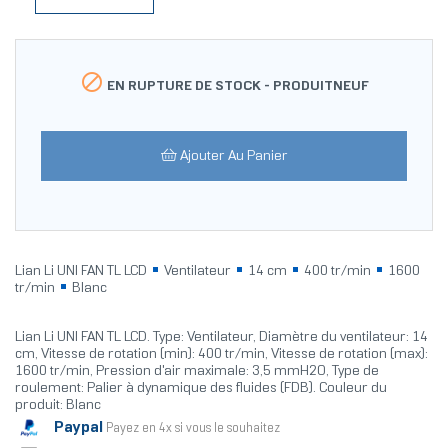

EN RUPTURE DE STOCK -
PRODUITNEUF
Ajouter Au Panier
Lian Li UNI FAN TL LCD
Ventilateur
14 cm
400 tr/min
1600
tr/min
Blanc
Lian Li UNI FAN TL LCD. Type: Ventilateur, Diamètre du ventilateur: 14
cm, Vitesse de rotation (min): 400 tr/min, Vitesse de rotation (max):
1600 tr/min, Pression d'air maximale: 3,5 mmH2O, Type de
roulement: Palier à dynamique des fluides (FDB). Couleur du
produit: Blanc
Paypal
Payez en 4x si vous le souhaitez