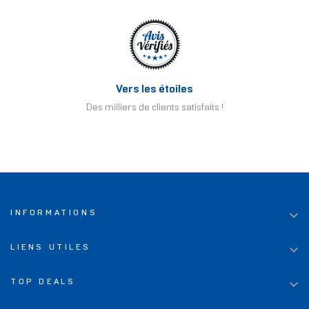
Vers les étoiles
Des milliers de clients satisfaits !

INFORMATIONS

LIENS UTILES

TOP DEALS