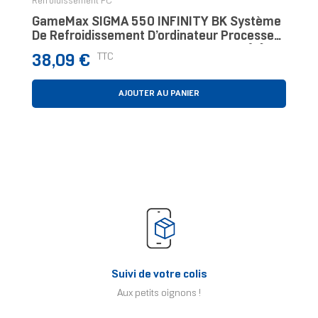
Refroidissement PC
GameMax SIGMA 550 INFINITY BK Système
De Refroidissement D’ordinateur Processeur
Refroidisseur D'air 12 Cm Noir 1 Pièce(s)
Prix
TTC
38,09 €
AJOUTER AU PANIER
Suivi de votre colis
Aux petits oignons !