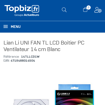
0
MENU
Lian Li UNI FAN TL LCD Boitier PC
Ventilateur 14 cm Blanc
Référence :
14TLLCD1W
EAN:
4718466014504
RUPTURE DE STOCK