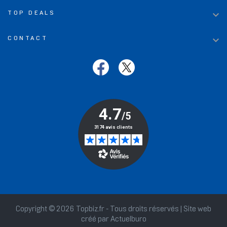

TOP DEALS

CONTACT
Copyright © 2026 Topbiz.fr - Tous droits réservés | Site web
créé par
Actuelburo