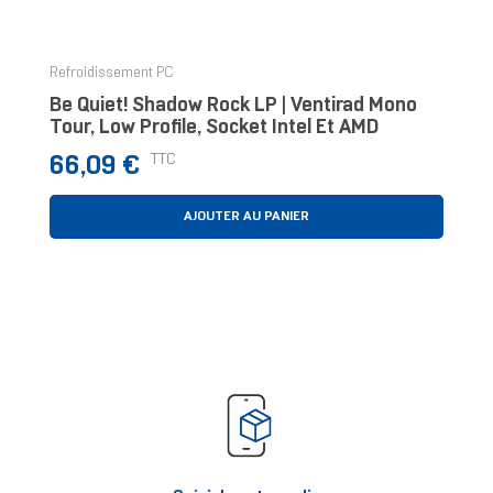
‹
›
Refroidissement PC
Be Quiet! Shadow Rock LP | Ventirad Mono
Tour, Low Profile, Socket Intel Et AMD
Prix
TTC
66,09 €
AJOUTER AU PANIER