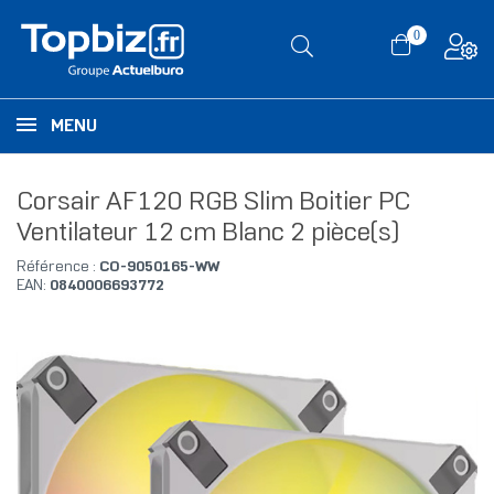
0
MENU
Corsair AF120 RGB Slim Boitier PC
Ventilateur 12 cm Blanc 2 pièce(s)
Référence :
CO-9050165-WW
EAN:
0840006693772
RUPTURE DE STOCK