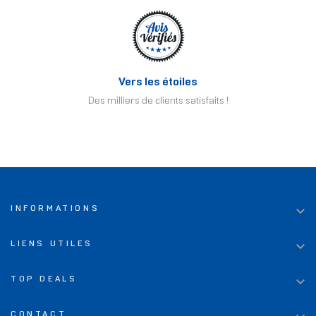
Vers les étoiles
Des milliers de clients satisfaits !

INFORMATIONS

LIENS UTILES

TOP DEALS
CONTACT