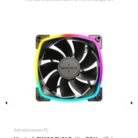
‹
›
Refroidissement PC