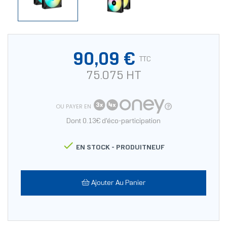
90,09 €
TTC
75.075 HT
OU PAYER EN
Dont 0.13€ d'éco-participation

EN STOCK -
PRODUITNEUF
Ajouter Au Panier