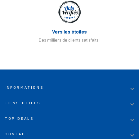
Vers les étoiles
Des milliers de clients satisfaits !

INFORMATIONS

LIENS UTILES

TOP DEALS

CONTACT