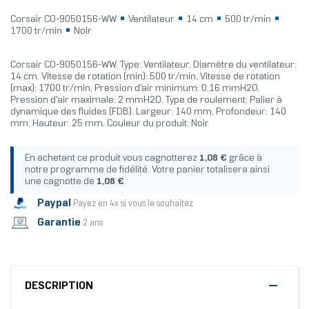
Corsair CO-9050156-WW
Ventilateur
14 cm
500 tr/min
1700 tr/min
Noir
Corsair CO-9050156-WW. Type: Ventilateur, Diamètre du ventilateur:
14 cm, Vitesse de rotation (min): 500 tr/min, Vitesse de rotation
(max): 1700 tr/min, Pression d'air minimum: 0,16 mmH2O,
Pression d'air maximale: 2 mmH2O, Type de roulement: Palier à
dynamique des fluides (FDB). Largeur: 140 mm, Profondeur: 140
mm, Hauteur: 25 mm. Couleur du produit: Noir
En achetant ce produit vous cagnotterez
1,08 €
grâce à
notre programme de fidélité. Votre panier totalisera ainsi
une cagnotte de
1,08 €
.
Paypal
Payez en 4x si vous le souhaitez
Garantie
2 ans
DESCRIPTION