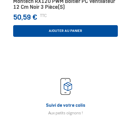
Montech RX120 PWM Boitier PC Ventilateur
12 Cm Noir 3 Pièce(s)
Prix
TTC
50,59 €
AJOUTER AU PANIER
Suivi de votre colis
Aux petits oignons !