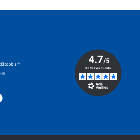
T
t@topbiz.fr
 69