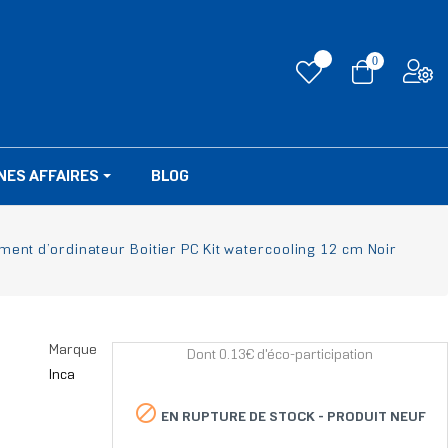
0
NES AFFAIRES
BLOG
ent d’ordinateur Boitier PC Kit watercooling 12 cm Noir
Marque
Dont 0.13€ d'éco-participation
Inca

EN RUPTURE DE STOCK -
PRODUIT NEUF