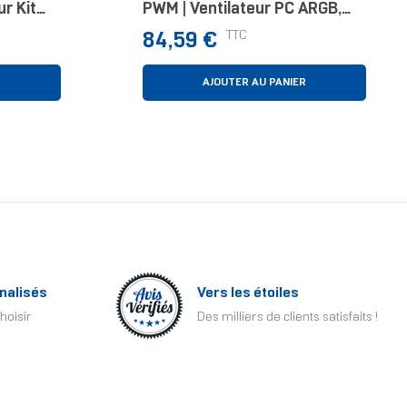
r Kit
PWM | Ventilateur PC ARGB,
oir
Pack De 3
Prix
TTC
84,59 €
R
AJOUTER AU PANIER
nalisés
Vers les étoiles
hoisir
Des milliers de clients satisfaits !