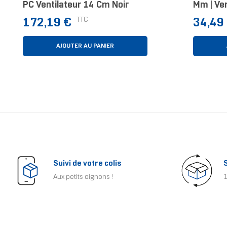
PC Ventilateur 14 Cm Noir
Mm | Ven
Prix
Prix
TTC
172,19 €
34,49
AJOUTER AU PANIER
Suivi de votre colis
Aux petits oignons !
1