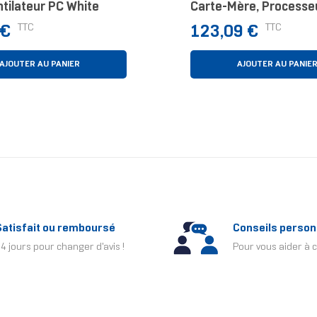
tilateur PC White
Carte-Mère, Processeu
Watercooling 12 Cm N
Prix
TTC
TTC
 €
123,09 €
AJOUTER AU PANIER
AJOUTER AU PANIE
Satisfait ou remboursé
Conseils person
4 jours pour changer d'avis !
Pour vous aider à c