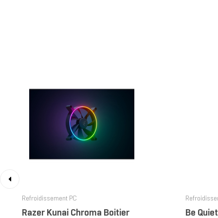
‹
Refroidissement PC
Refroidiss
Razer Kunai Chroma Boitier
Be Quie