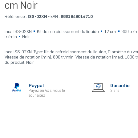
cm Noir
Référence :
ISS-02XN
- EAN :
8681949014710
Inca ISS-02XN
Kit de refroidissement du liquide
12 cm
800 tr/
tr/min
Noir
Inca ISS-02XN. Type: Kit de refroidissement du liquide, Diamètre du ven
Vitesse de rotation (min): 800 tr/min, Vitesse de rotation (max): 1800 
du produit: Noir
Paypal
Garantie
Payez en 4x si vous le
2 ans
souhaitez