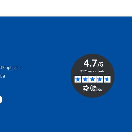
T
t@topbiz.fr
 69