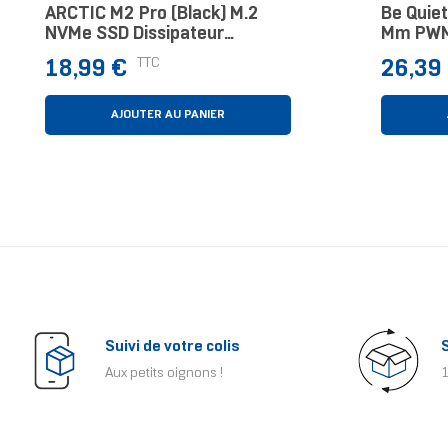
ARCTIC M2 Pro (Black) M.2
Be Quiet
NVMe SSD Dissipateur
Mm PWM 
Thermique/Radiateur Noir 1
Prix
Prix
TTC
18,99 €
26,39
Pièce(s)
AJOUTER AU PANIER
Suivi de votre colis
Aux petits oignons !
1