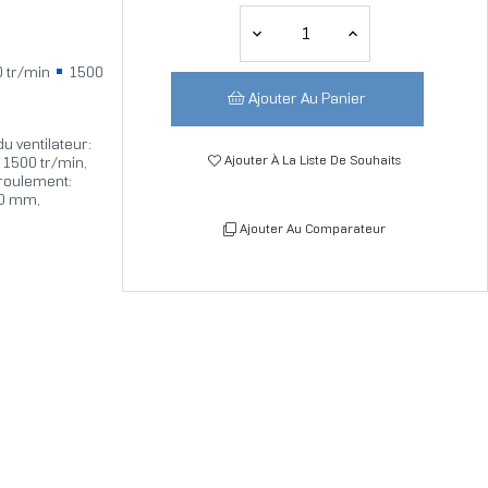
 tr/min
1500
Ajouter Au Panier
u ventilateur:
Ajouter À La Liste De Souhaits
: 1500 tr/min,
 roulement:
40 mm,
Ajouter Au Comparateur