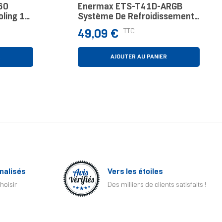
60
Enermax ETS-T41D-ARGB
oling 12
Système De Refroidissement
D’ordinateur Processeur
Prix
TTC
49,09 €
Refroidisseur D'air 12 Cm Noir
R
AJOUTER AU PANIER
nalisés
Vers les étoiles
hoisir
Des milliers de clients satisfaits !