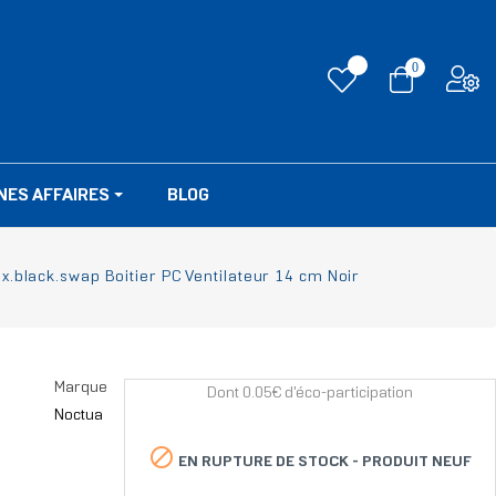
0
NES AFFAIRES
BLOG
black.swap Boitier PC Ventilateur 14 cm Noir
Marque
Dont 0.05€ d'éco-participation
Noctua

EN RUPTURE DE STOCK -
PRODUIT NEUF