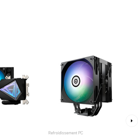
›
Refroidissement PC