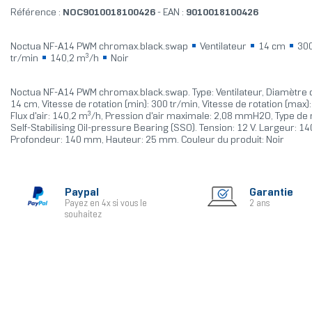
Référence :
NOC9010018100426
- EAN :
9010018100426
Noctua NF-A14 PWM chromax.black.swap
Ventilateur
14 cm
300
tr/min
140,2 m³/h
Noir
Noctua NF-A14 PWM chromax.black.swap. Type: Ventilateur, Diamètre d
14 cm, Vitesse de rotation (min): 300 tr/min, Vitesse de rotation (max)
Flux d'air: 140,2 m³/h, Pression d'air maximale: 2,08 mmH2O, Type de
Self-Stabilising Oil-pressure Bearing (SSO). Tension: 12 V. Largeur: 1
Profondeur: 140 mm, Hauteur: 25 mm. Couleur du produit: Noir
Paypal
Garantie
Payez en 4x si vous le
2 ans
souhaitez