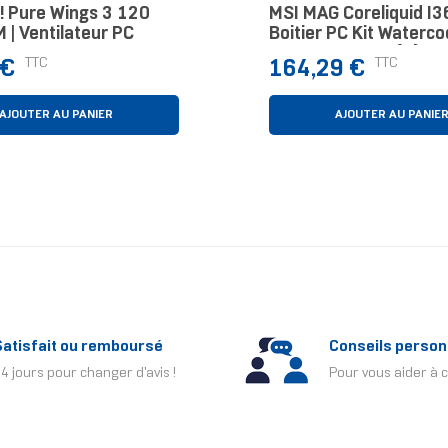
! Pure Wings 3 120
MSI MAG Coreliquid I3
| Ventilateur PC
Boitier PC Kit Waterco
Cm Noir 1 Pièce(s)
Prix
TTC
TTC
 €
164,29 €
AJOUTER AU PANIER
AJOUTER AU PANIE
Satisfait ou remboursé
Conseils person
4 jours pour changer d'avis !
Pour vous aider à c