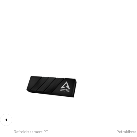
‹
Refroidissement PC
Refroidiss