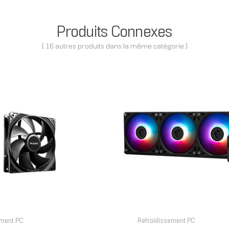
Produits Connexes
( 16 autres produits dans la même catégorie )
ement PC
Refroidissement PC