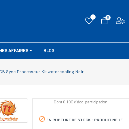
0
NES AFFAIRES
BLOG
B Sync Processeur Kit watercooling Noir
Dont 0.10€ d'éco-participation

EN RUPTURE DE STOCK -
PRODUIT NEUF