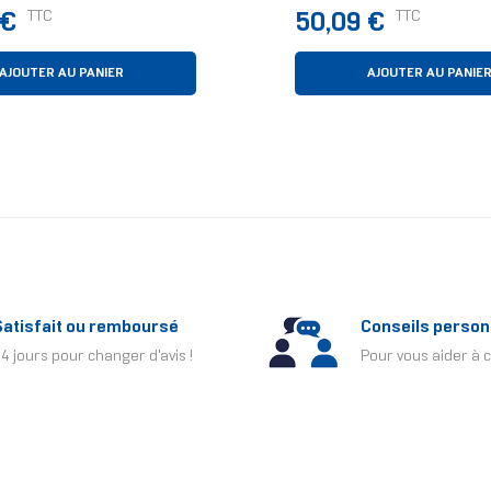
Blanc 1 Pièce(s)
Prix
TTC
TTC
 €
50,09 €
AJOUTER AU PANIER
AJOUTER AU PANIE
Satisfait ou remboursé
Conseils person
4 jours pour changer d'avis !
Pour vous aider à c