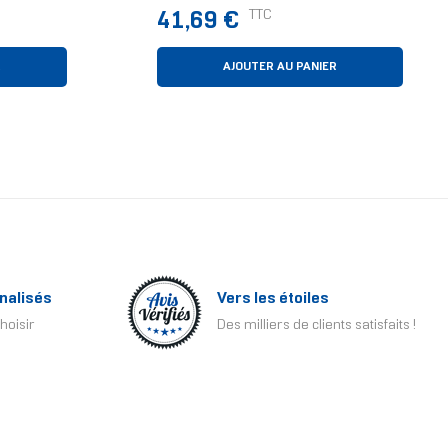
Noir
Prix
TTC
41,69 €
R
AJOUTER AU PANIER
nalisés
Vers les étoiles
hoisir
Des milliers de clients satisfaits !