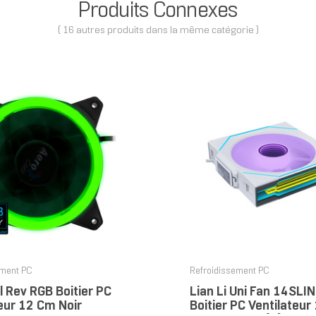
Produits Connexes
( 16 autres produits dans la même catégorie )
ement PC
Refroidissement PC
 Rev RGB Boitier PC
Lian Li Uni Fan 14SL
eur 12 Cm Noir
Boitier PC Ventilateu