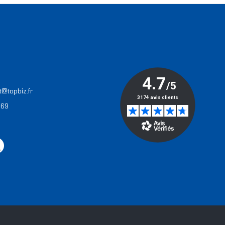
T
t@topbiz.fr
 69