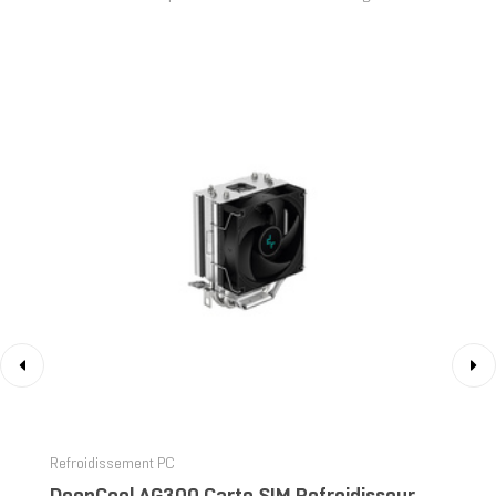
‹
›
Refroidissement PC