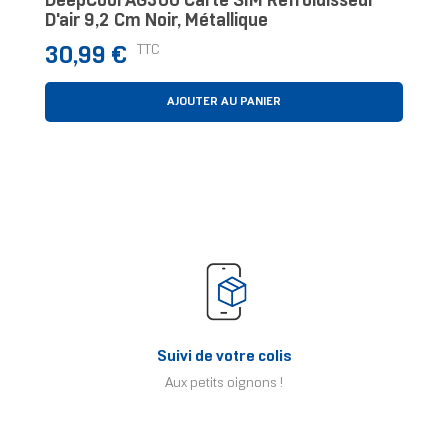
DeepCool AG300 Carte SIM Refroidisseur
D'air 9,2 Cm Noir, Métallique
Prix
TTC
30,99 €
AJOUTER AU PANIER
Suivi de votre colis
Aux petits oignons !