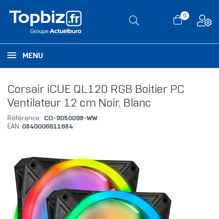
0
MENU
Corsair iCUE QL120 RGB Boitier PC
Ventilateur 12 cm Noir, Blanc
Référence :
CO-9050098-WW
EAN:
0840006611684
RUPTURE DE STOCK