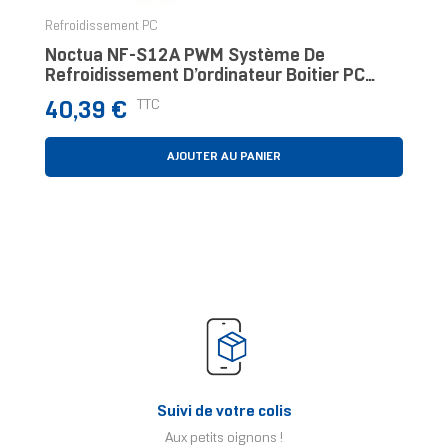
Refroidissement PC
Noctua NF-S12A PWM Système De
Refroidissement D’ordinateur Boitier PC
Ventilateur 12 Cm Beige, Marron
Prix
TTC
40,39 €
AJOUTER AU PANIER
Suivi de votre colis
Aux petits oignons !