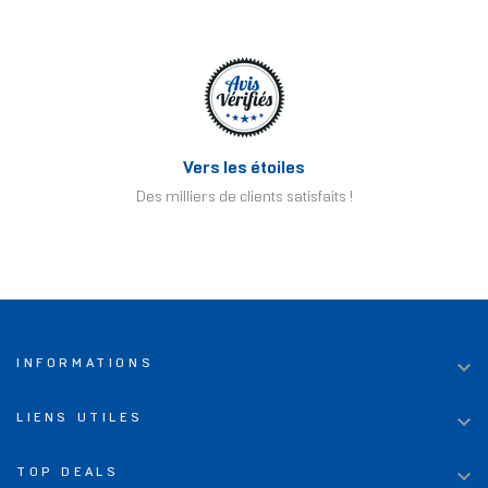
Vers les étoiles
Des milliers de clients satisfaits !

INFORMATIONS

LIENS UTILES

TOP DEALS