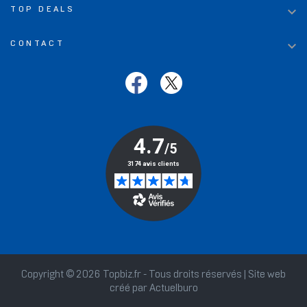

TOP DEALS

CONTACT
Copyright © 2026 Topbiz.fr - Tous droits réservés | Site web
créé par
Actuelburo