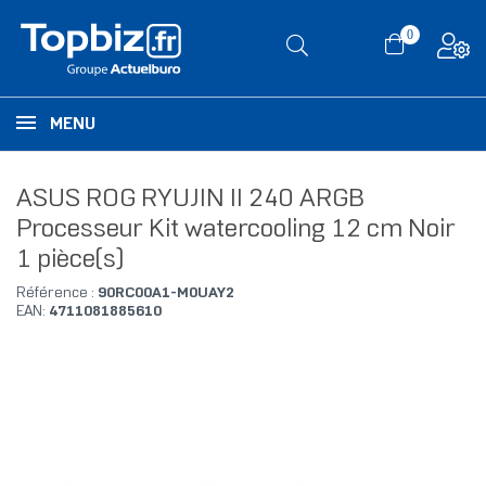
0
MENU
ASUS ROG RYUJIN II 240 ARGB
Processeur Kit watercooling 12 cm Noir
1 pièce(s)
Référence :
90RC00A1-M0UAY2
EAN:
4711081885610
RUPTURE DE STOCK