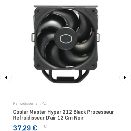
‹
›
Refroidissement PC
Cooler Master Hyper 212 Black Processeur
Refroidisseur D'air 12 Cm Noir
Prix
TTC
37,29 €