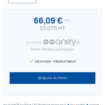
66,09 €
TTC
55.075 HT
OU PAYER EN
Dont 0.13€ d'éco-participation

EN STOCK -
PRODUITNEUF
Ajouter Au Panier