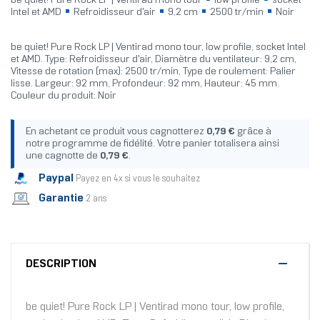
be quiet! Pure Rock LP | Ventirad mono tour
low profile
socket
Intel et AMD
Refroidisseur d'air
9,2 cm
2500 tr/min
Noir
be quiet! Pure Rock LP | Ventirad mono tour, low profile, socket Intel
et AMD. Type: Refroidisseur d'air, Diamètre du ventilateur: 9,2 cm,
Vitesse de rotation (max): 2500 tr/min, Type de roulement: Palier
lisse. Largeur: 92 mm, Profondeur: 92 mm, Hauteur: 45 mm.
Couleur du produit: Noir
En achetant ce produit vous cagnotterez
0,79 €
grâce à
notre programme de fidélité. Votre panier totalisera ainsi
une cagnotte de
0,79 €
.
Paypal
Payez en 4x si vous le souhaitez
Garantie
2 ans
DESCRIPTION
be quiet! Pure Rock LP | Ventirad mono tour, low profile,