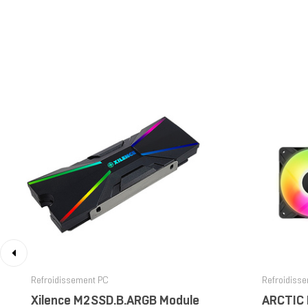
‹
Refroidissement PC
Refroidiss
Xilence M2SSD.B.ARGB Module
ARCTIC 