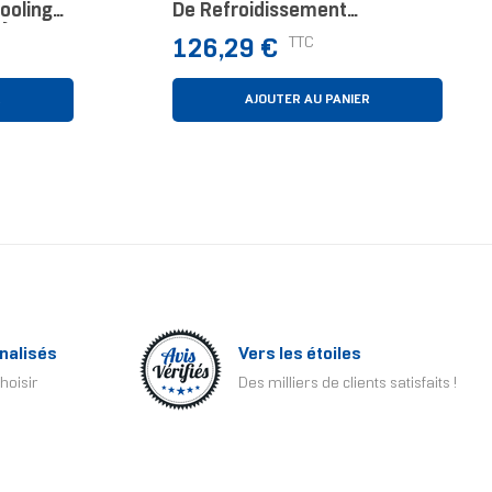
ooling
De Refroidissement
)
D’ordinateur Processeur
Prix
TTC
126,29 €
Dissipateur
Thermique/Radiateur Noir,
Gris
R
AJOUTER AU PANIER
nalisés
Vers les étoiles
hoisir
Des milliers de clients satisfaits !