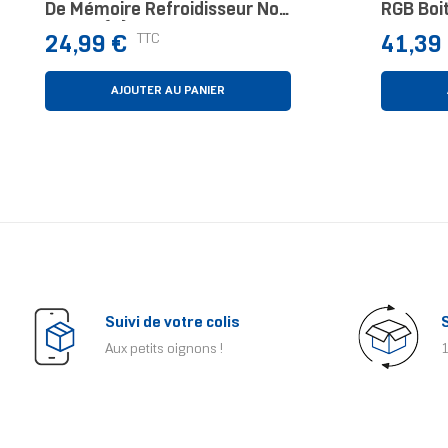
De Mémoire Refroidisseur Noir
RGB Boit
1 Pièce(s)
Cm Noir,
Prix
Prix
TTC
24,99 €
41,39
AJOUTER AU PANIER
Suivi de votre colis
Aux petits oignons !
1