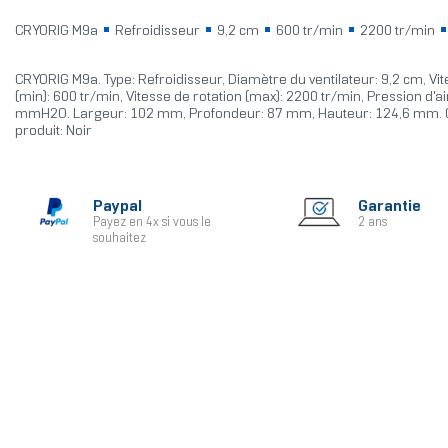
CRYORIG M9a
Refroidisseur
9,2 cm
600 tr/min
2200 tr/min
CRYORIG M9a. Type: Refroidisseur, Diamètre du ventilateur: 9,2 cm, Vit
(min): 600 tr/min, Vitesse de rotation (max): 2200 tr/min, Pression d'a
mmH2O. Largeur: 102 mm, Profondeur: 87 mm, Hauteur: 124,6 mm. 
produit: Noir
Paypal
Garantie
Payez en 4x si vous le
2 ans
souhaitez