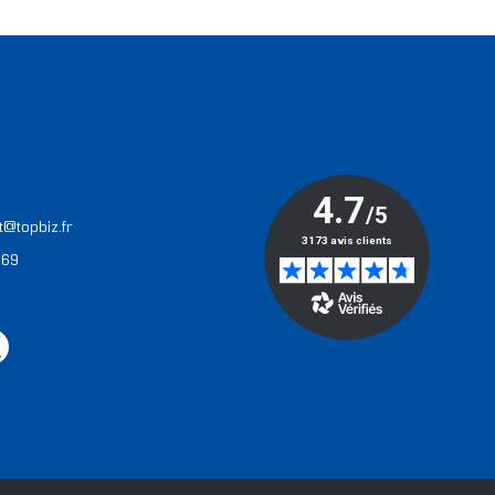
T
t@topbiz.fr
 69