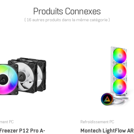
Produits Connexes
( 16 autres produits dans la même catégorie )
ement PC
Refroidissement PC
Freezer P12 Pro A-
Montech LightFlow A