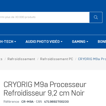
GH-TECH
AUDIO PHOTO VIDÉO
GAMING
BON
ts
Refroidissement
Refroidissement PC
CRYORIG M9a Pro
CRYORIG M9a Processeur
Refroidisseur 9,2 cm Noir
Référence :
CR-M9A
- EAN :
4719692700230