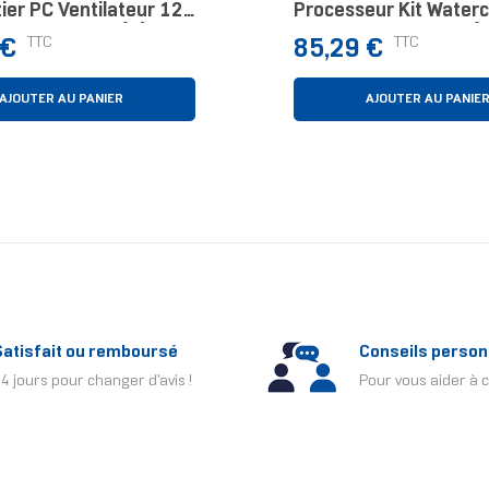
ier PC Ventilateur 12
Processeur Kit Waterc
 Blanc 3 Pièce(s)
12 Cm Blanc 1 Pièce(s
Prix
TTC
TTC
 €
85,29 €
AJOUTER AU PANIER
AJOUTER AU PANIE
Satisfait ou remboursé
Conseils person
4 jours pour changer d'avis !
Pour vous aider à c