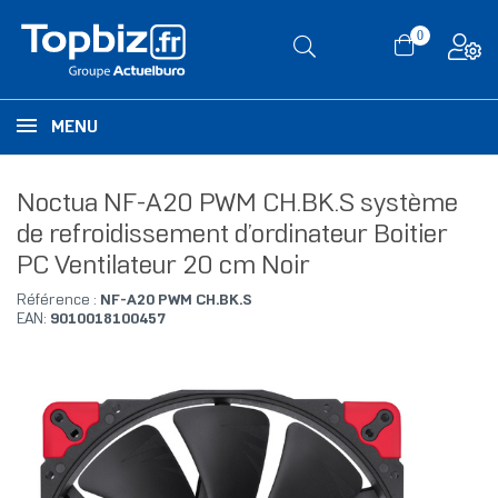
0
MENU
Noctua NF-A20 PWM CH.BK.S système
de refroidissement d’ordinateur Boitier
PC Ventilateur 20 cm Noir
Référence :
NF-A20 PWM CH.BK.S
EAN:
9010018100457
RUPTURE DE STOCK