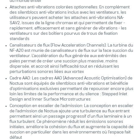
du monde entier
Attaches anti-vibrations colorées optionnelles: En complément
des silentblocs anti-vibrations inclus avec les ventilateurs, les
utilisateurs peuvent acheter les attaches anti-vibrations NA-
SAV2, issues de la ligne chromax et qui permettent de fixer -
rapidement, efficacement et sans générer de vibrations - les
ventilateurs sur des boîtiers pourvus de trous de fixation
standards
Canalisateurs de flux (Flow Acceleration Channels): La turbine du
NF-A20 est munie de canalisateurs de flux sur la face succion du
ventilateur. L'accélération du flux générée aux extrémités des
pales permet de créer une succion plus massive, moins
dispersée, et accroit ainsi l'efficacité tout en réduisant les
perturbations sonores liées aux vortex
Cadre AAO: Les cadres AAO (Advanced Acoustic Optimisation) de
Noctua sont équipés de silentblocs anti-vibrations et bénéficie
d'optimisations exclusives permettant de repousser encore plus
loin les limites de la performance et du silence : Stepped Inlet
Design and Inner Surface Microstructures
Conception en escalier de l'admission: La conception en escalier
de l'admission de Noctua ajoute une turbulence au flux entrant
permettant ainsi un passage progressif d'un flux laminaire à un
flux turbulent. Ce phénomène réduit les émissions sonores
initiales, améliore la cohésion du flux et augmente la capacité de
succion en particulier dans les environnements où l'espace fait
défaut