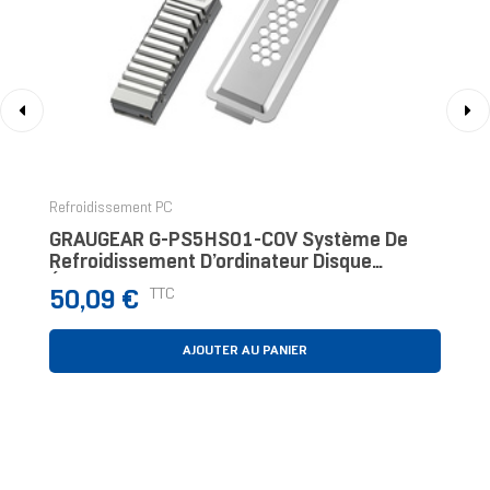
‹
›
Refroidissement PC
GRAUGEAR G-PS5HS01-COV Système De
Refroidissement D’ordinateur Disque
Électronique Dissipateur
Prix
TTC
50,09 €
Thermique/Radiateur Cuivre, Argen
AJOUTER AU PANIER