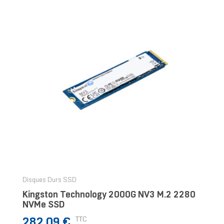
Disques Durs SSD
Kingston Technology 2000G NV3 M.2 2280
NVMe SSD
Prix
TTC
282,09 €