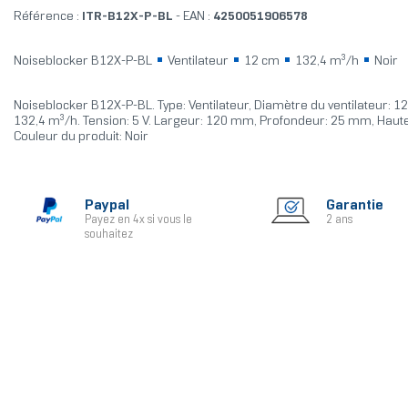
Référence :
ITR-B12X-P-BL
- EAN :
4250051906578
Noiseblocker B12X-P-BL
Ventilateur
12 cm
132,4 m³/h
Noir
Noiseblocker B12X-P-BL. Type: Ventilateur, Diamètre du ventilateur: 12 
132,4 m³/h. Tension: 5 V. Largeur: 120 mm, Profondeur: 25 mm, Hau
Couleur du produit: Noir
Paypal
Garantie
Payez en 4x si vous le
2 ans
souhaitez