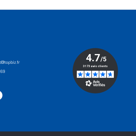
T
t@topbiz.fr
 69