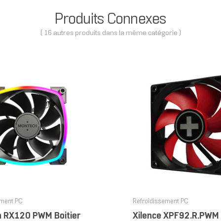
Produits Connexes
( 16 autres produits dans la même catégorie )
ement PC
Refroidissement PC
 RX120 PWM Boitier
Xilence XPF92.R.PWM 