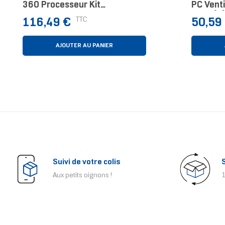
360 Processeur Kit
PC Venti
Watercooling 12 Cm Noir
Pièce(s)
Prix
Prix
TTC
116,49 €
50,59
AJOUTER AU PANIER
Suivi de votre colis
Aux petits oignons !
1