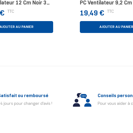
lateur 12 Cm Noir 3
PC Ventilateur 9,2 Cm 
Rouge
Prix
TTC
TTC
 €
19,49 €
AJOUTER AU PANIER
AJOUTER AU PANIE
Satisfait ou remboursé
Conseils person
4 jours pour changer d'avis !
Pour vous aider à c