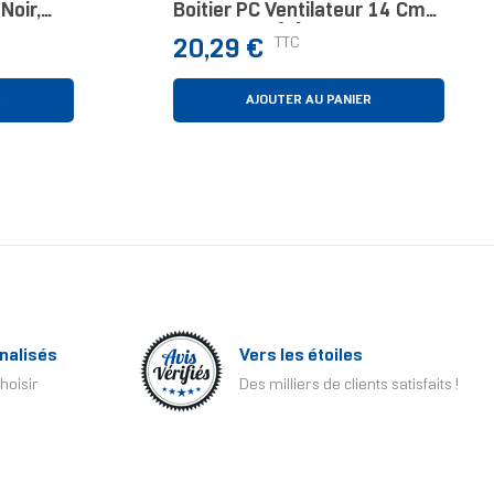
Noir,
Boitier PC Ventilateur 14 Cm
Gris 1 Pièce(s)
Prix
TTC
20,29 €
R
AJOUTER AU PANIER
nalisés
Vers les étoiles
hoisir
Des milliers de clients satisfaits !