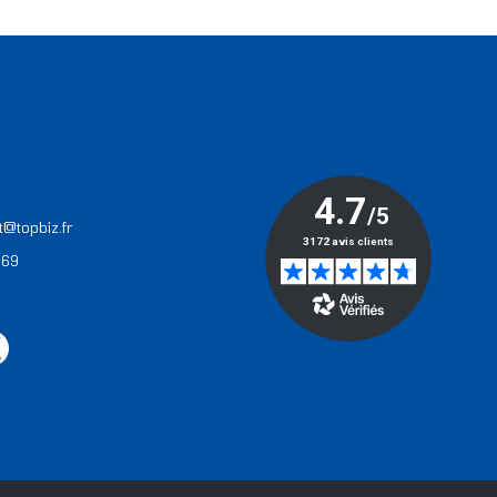
T
t@topbiz.fr
 69