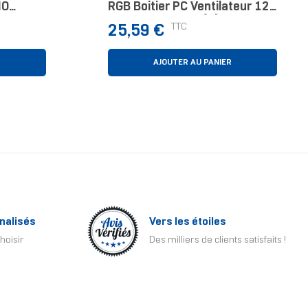
IO
RGB Boitier PC Ventilateur 12
 Pour
Cm Blanc 1 Pièce(s)
Prix
TTC
25,59 €
lateurs
canisme
R
AJOUTER AU PANIER
nalisés
Vers les étoiles
hoisir
Des milliers de clients satisfaits !