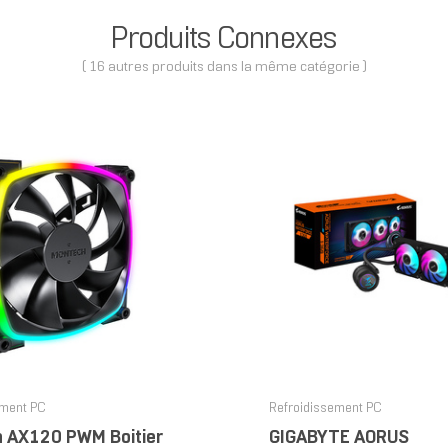
Produits Connexes
( 16 autres produits dans la même catégorie )
ement PC
Refroidissement PC
 AX120 PWM Boitier
GIGABYTE AORUS