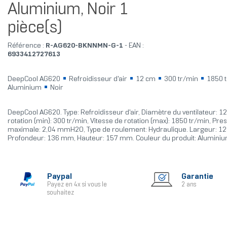
Aluminium, Noir 1
pièce(s)
Référence :
R-AG620-BKNNMN-G-1
- EAN :
6933412727613
DeepCool AG620
Refroidisseur d'air
12 cm
300 tr/min
1850 
Aluminium
Noir
DeepCool AG620. Type: Refroidisseur d'air, Diamètre du ventilateur: 1
rotation (min): 300 tr/min, Vitesse de rotation (max): 1850 tr/min, Pres
maximale: 2,04 mmH2O, Type de roulement: Hydraulique. Largeur: 1
Profondeur: 136 mm, Hauteur: 157 mm. Couleur du produit: Aluminiu
Paypal
Garantie
Payez en 4x si vous le
2 ans
souhaitez