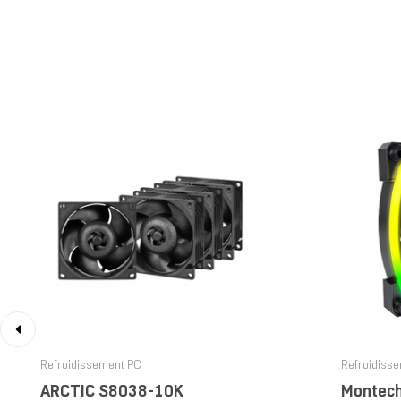
‹
Refroidissement PC
Refroidiss
ARCTIC S8038-10K
Montech