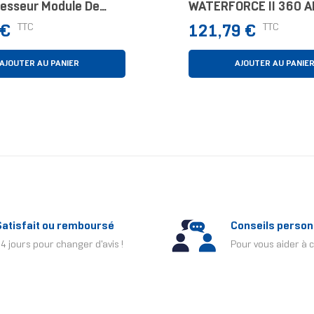
cesseur Module De
WATERFORCE II 360 A
ion 12 Cm Noir 1
Refroidisseur Liquide
Prix
TTC
TTC
 €
121,79 €
Processeur - 3x Venti
ARGB De 120 Mm, Mé
D'emboîte
AJOUTER AU PANIER
AJOUTER AU PANIE
Satisfait ou remboursé
Conseils person
4 jours pour changer d'avis !
Pour vous aider à c