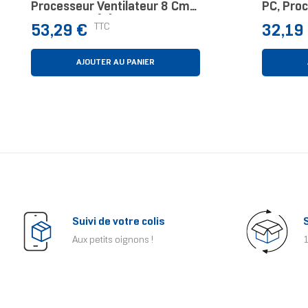
Processeur Ventilateur 8 Cm
PC, Pro
Noir 4 Pièce(s)
Ventilat
Prix
Prix
TTC
53,29 €
32,19
Pièce(s)
AJOUTER AU PANIER
Suivi de votre colis
Aux petits oignons !
1