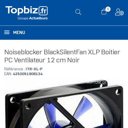
0
MENU
Noiseblocker BlackSilentFan XLP Boitier
PC Ventilateur 12 cm Noir
Référence :
ITR-XL-P
EAN:
4250051906134
RUPTURE DE STOCK