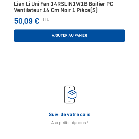
Lian Li Uni Fan 14RSLIN1W1B Boitier PC
Ventilateur 14 Cm Noir 1 Pièce(s)
Prix
TTC
50,09 €
AJOUTER AU PANIER
Suivi de votre colis
Aux petits oignons !