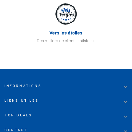
Vers les étoiles
Des milliers de clients satisfaits !

INFORMATIONS

LIENS UTILES

TOP DEALS

CONTACT