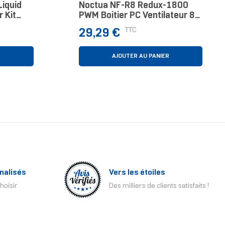
Liquid
Noctua NF-R8 Redux-1800
 Kit
PWM Boitier PC Ventilateur 8
oir
Cm Noir, Gris
Prix
TTC
29,29 €
R
AJOUTER AU PANIER
nalisés
Vers les étoiles
hoisir
Des milliers de clients satisfaits !