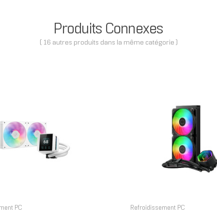
Produits Connexes
( 16 autres produits dans la même catégorie )
ement PC
Refroidissement PC