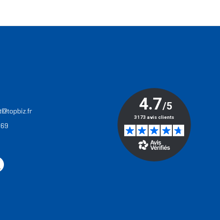
T
t@topbiz.fr
 69