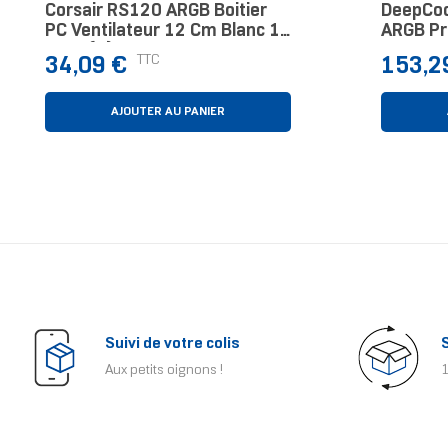
Corsair RS120 ARGB Boitier
DeepCoo
PC Ventilateur 12 Cm Blanc 1
ARGB Pr
Pièce(s)
Waterco
Prix
Prix
TTC
34,09 €
153,2
Pièce(s)
AJOUTER AU PANIER
Suivi de votre colis
Aux petits oignons !
1