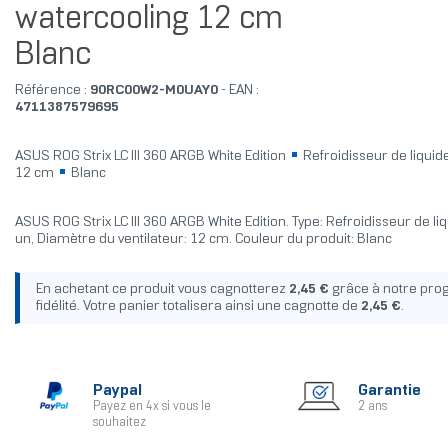
watercooling 12 cm
Blanc
Référence :
90RC00W2-M0UAY0
- EAN :
4711387579695
ASUS ROG Strix LC III 360 ARGB White Edition
Refroidisseur de liquid
12 cm
Blanc
ASUS ROG Strix LC III 360 ARGB White Edition. Type: Refroidisseur de li
un, Diamètre du ventilateur: 12 cm. Couleur du produit: Blanc
En achetant ce produit vous cagnotterez
2,45 €
grâce à notre pr
fidélité. Votre panier totalisera ainsi une cagnotte de
2,45 €
.
Paypal
Garantie
Payez en 4x si vous le
2 ans
souhaitez