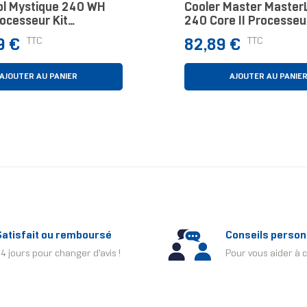
l Mystique 240 WH
Cooler Master Master
ocesseur Kit
240 Core II Processeur
oling 12 Cm Blanc 1
Watercooling 12 Cm N
Prix
TTC
TTC
9 €
82,89 €
AJOUTER AU PANIER
AJOUTER AU PANIE
Satisfait ou remboursé
Conseils person
4 jours pour changer d'avis !
Pour vous aider à c