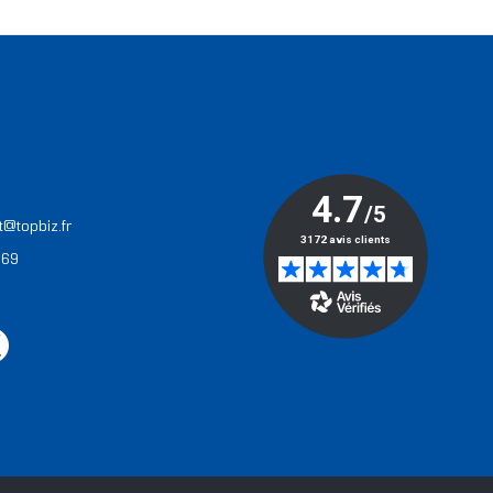
T
t@topbiz.fr
 69