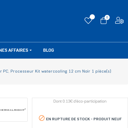
0
NES AFFAIRES
BLOG
er PC, Processeur Kit watercooling 12 cm Noir 1 pièce(s)
Dont 0.13€ d'éco-participation

EN RUPTURE DE STOCK -
PRODUIT NEUF