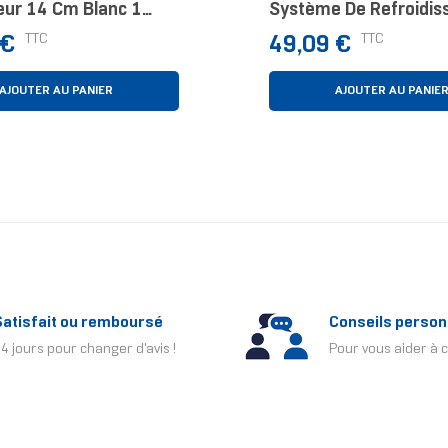
eur 14 Cm Blanc 1
Système De Refroidi
D’ordinateur Processe
Prix
TTC
TTC
 €
49,09 €
Refroidisseur D'air 12
AJOUTER AU PANIER
AJOUTER AU PANIE
Satisfait ou remboursé
Conseils person
4 jours pour changer d'avis !
Pour vous aider à c