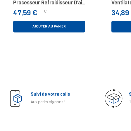
Processeur Refroidisseur D'air
Ventilat
12 Cm Noir 1 Pièce(s)
Pièce(s)
Prix
Prix
TTC
47,59 €
34,89
AJOUTER AU PANIER
Suivi de votre colis
Aux petits oignons !
1