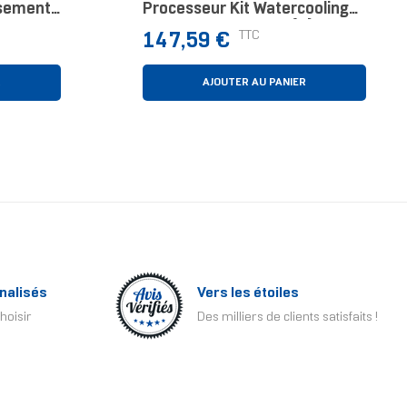
ssement
Processeur Kit Watercooling
ur
14 Cm Blanc 1 Pièce(s)
Prix
TTC
147,59 €
 Cm Noir
R
AJOUTER AU PANIER
nalisés
Vers les étoiles
hoisir
Des milliers de clients satisfaits !