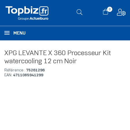
0
MENU
XPG LEVANTE X 360 Processeur Kit
watercooling 12 cm Noir
Référence :
75261296
EAN:
4711085941299
RUPTURE DE STOCK