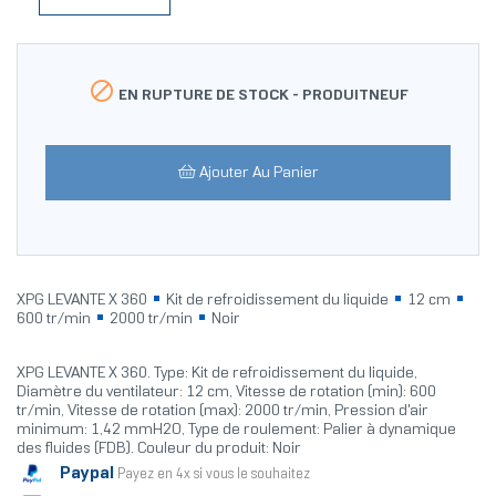

EN RUPTURE DE STOCK -
PRODUITNEUF
Ajouter Au Panier
XPG LEVANTE X 360
Kit de refroidissement du liquide
12 cm
600 tr/min
2000 tr/min
Noir
XPG LEVANTE X 360. Type: Kit de refroidissement du liquide,
Diamètre du ventilateur: 12 cm, Vitesse de rotation (min): 600
tr/min, Vitesse de rotation (max): 2000 tr/min, Pression d'air
minimum: 1,42 mmH2O, Type de roulement: Palier à dynamique
des fluides (FDB). Couleur du produit: Noir
Paypal
Payez en 4x si vous le souhaitez