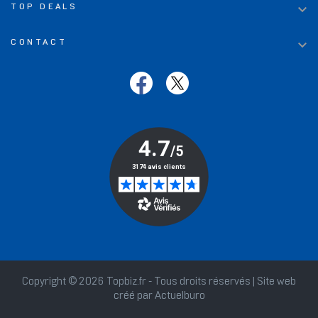

TOP DEALS

CONTACT
Copyright © 2026 Topbiz.fr - Tous droits réservés | Site web
créé par
Actuelburo