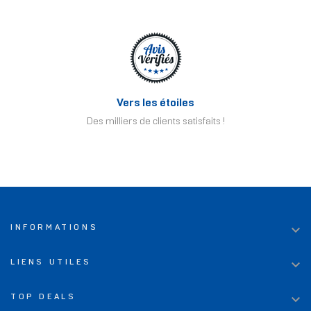
Vers les étoiles
Des milliers de clients satisfaits !

INFORMATIONS

LIENS UTILES

TOP DEALS