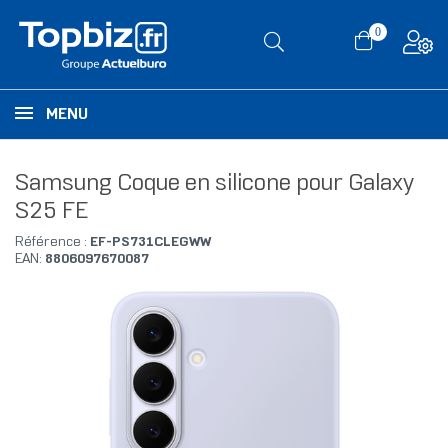
0
MENU
Samsung Coque en silicone pour Galaxy
S25 FE
Référence :
EF-PS731CLEGWW
EAN:
8806097670087
RUPTURE DE STOCK