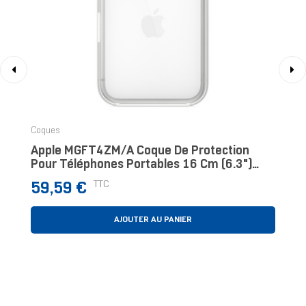
‹
›
Coques
Apple MGFT4ZM/A Coque De Protection
Pour Téléphones Portables 16 Cm (6.3")
Housse Transparent
Prix
TTC
59,59 €
AJOUTER AU PANIER