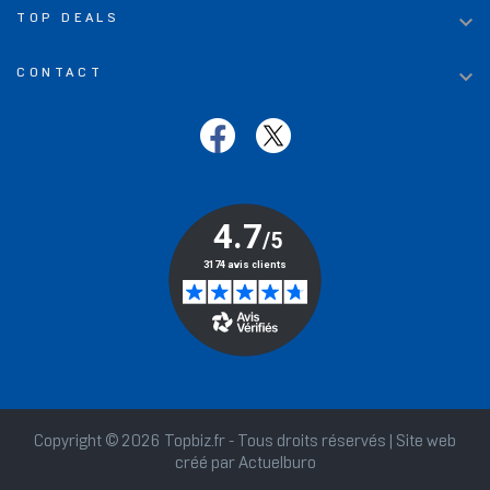

TOP DEALS

CONTACT
Copyright © 2026 Topbiz.fr - Tous droits réservés | Site web
créé par
Actuelburo