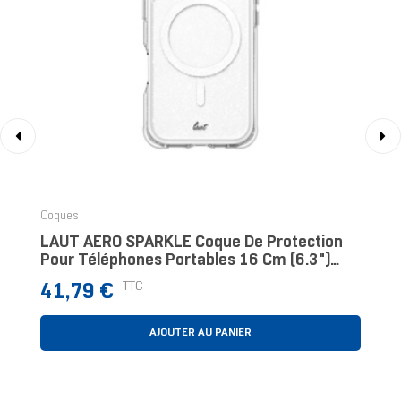
‹
›
Coques
LAUT AERO SPARKLE Coque De Protection
Pour Téléphones Portables 16 Cm (6.3")
Housse Argent, Transparent
Prix
TTC
41,79 €
AJOUTER AU PANIER