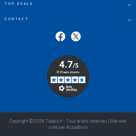

TOP DEALS

CONTACT
Copyright © 2026 Topbiz.fr - Tous droits réservés | Site web
créé par
Actuelburo