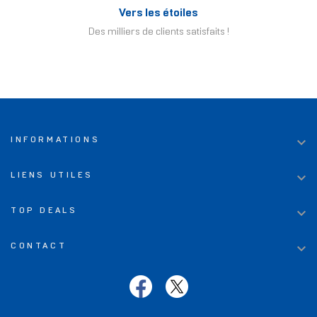
Vers les étoiles
Des milliers de clients satisfaits !

INFORMATIONS

LIENS UTILES

TOP DEALS

CONTACT