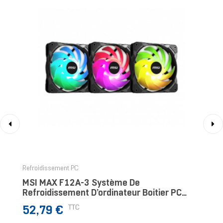
‹
›
Refroidissement PC
MSI MAX F12A-3 Système De
Refroidissement D’ordinateur Boitier PC
Ventilateur Noir
Prix
TTC
52,79 €