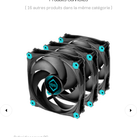
( 16 autres produits dans la même catégorie )
‹
›