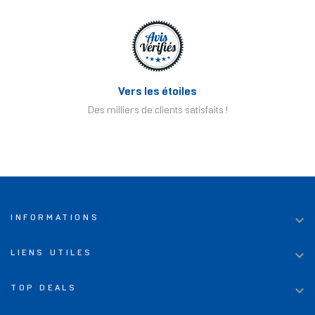
Vers les étoiles
Des milliers de clients satisfaits !

INFORMATIONS

LIENS UTILES

TOP DEALS