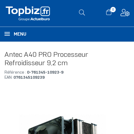
0
MENU
Antec A40 PRO Processeur
Refroidisseur 9,2 cm
Référence :
0-761345-10923-9
EAN:
0761345109239
RUPTURE DE STOCK