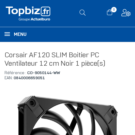
0
MENU
Corsair AF120 SLIM Boitier PC
Ventilateur 12 cm Noir 1 pièce(s)
Référence :
CO-9050144-WW
EAN:
0840006659051
RUPTURE DE STOCK