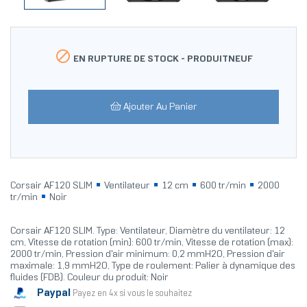

EN RUPTURE DE STOCK -
PRODUITNEUF
Ajouter Au Panier
Corsair AF120 SLIM
Ventilateur
12 cm
600 tr/min
2000
tr/min
Noir
Corsair AF120 SLIM. Type: Ventilateur, Diamètre du ventilateur: 12
cm, Vitesse de rotation (min): 600 tr/min, Vitesse de rotation (max):
2000 tr/min, Pression d'air minimum: 0,2 mmH2O, Pression d'air
maximale: 1,9 mmH2O, Type de roulement: Palier à dynamique des
fluides (FDB). Couleur du produit: Noir
Paypal
Payez en 4x si vous le souhaitez