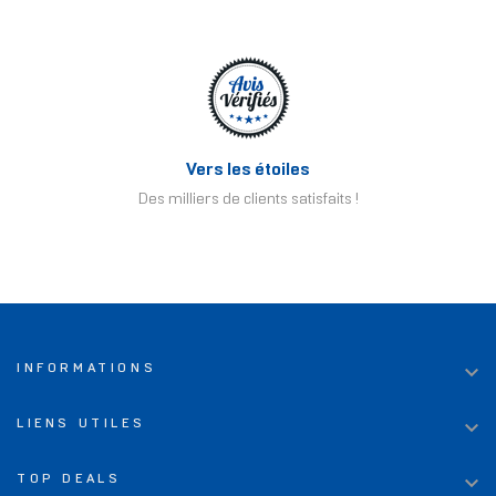
Vers les étoiles
Des milliers de clients satisfaits !

INFORMATIONS

LIENS UTILES

TOP DEALS