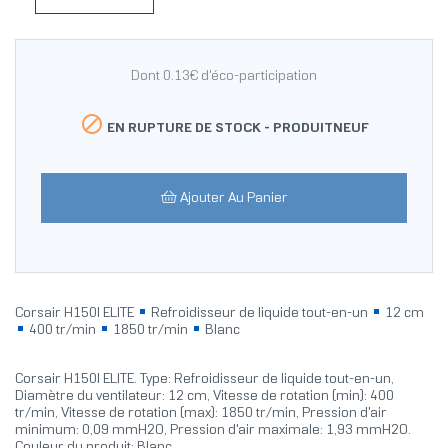
Dont 0.13€ d'éco-participation

EN RUPTURE DE STOCK -
PRODUITNEUF
Ajouter Au Panier
Corsair H150I ELITE
Refroidisseur de liquide tout-en-un
12 cm
400 tr/min
1850 tr/min
Blanc
Corsair H150I ELITE. Type: Refroidisseur de liquide tout-en-un,
Diamètre du ventilateur: 12 cm, Vitesse de rotation (min): 400
tr/min, Vitesse de rotation (max): 1850 tr/min, Pression d'air
minimum: 0,09 mmH2O, Pression d'air maximale: 1,93 mmH2O.
Couleur du produit: Blanc