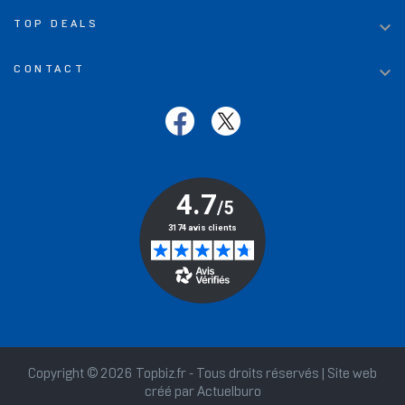

TOP DEALS

CONTACT
Copyright © 2026 Topbiz.fr - Tous droits réservés | Site web
créé par
Actuelburo