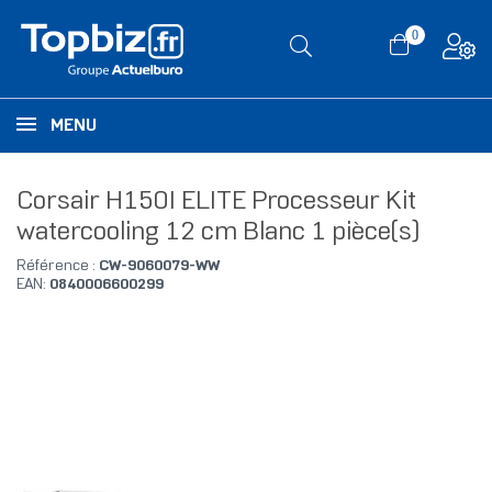
0
MENU
Corsair H150I ELITE Processeur Kit
watercooling 12 cm Blanc 1 pièce(s)
Référence :
CW-9060079-WW
EAN:
0840006600299
RUPTURE DE STOCK