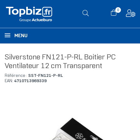
0
MENU
Silverstone FN121-P-RL Boitier PC
Ventilateur 12 cm Transparent
Référence :
SST-FN121-P-RL
EAN:
4710713969339
RUPTURE DE STOCK