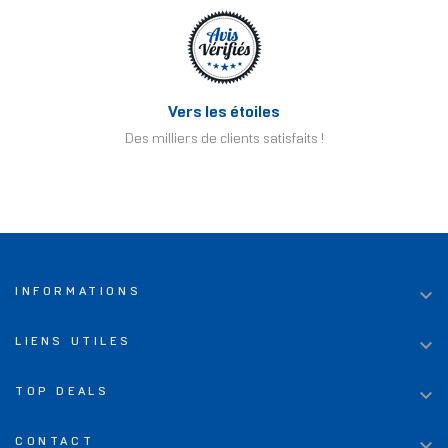
Vers les étoiles
Des milliers de clients satisfaits !

INFORMATIONS

LIENS UTILES

TOP DEALS

CONTACT