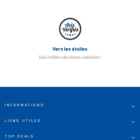
Vers les étoiles
Des milliers de clients satisfaits !

INFORMATIONS

LIENS UTILES

TOP DEALS