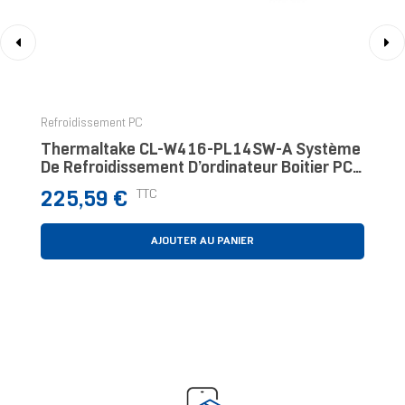
‹
›
Refroidissement PC
Thermaltake CL-W416-PL14SW-A Système
De Refroidissement D’ordinateur Boitier PC,
Processeur Kit Watercooling 14 Cm Noir 1
Prix
TTC
225,59 €
Pièce(
AJOUTER AU PANIER