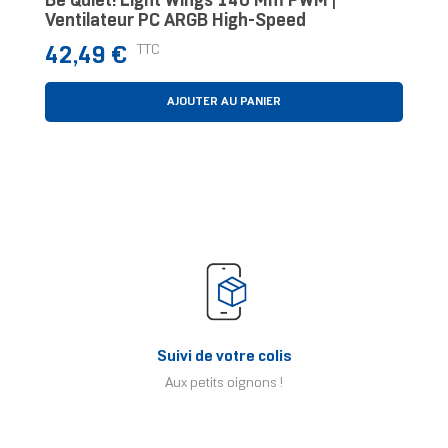
Be Quiet! Light Wings 140 Mm PWM |
Ventilateur PC ARGB High-Speed
Prix
TTC
42,49 €
AJOUTER AU PANIER
Suivi de votre colis
Aux petits oignons !