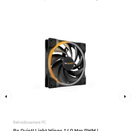
‹
›
Refroidissement PC