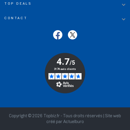

TOP DEALS

CONTACT
Copyright © 2026 Topbiz.fr - Tous droits réservés | Site web
créé par
Actuelburo