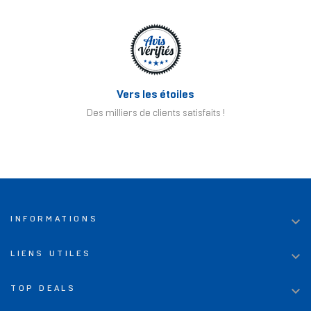
Vers les étoiles
Des milliers de clients satisfaits !

INFORMATIONS

LIENS UTILES

TOP DEALS