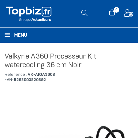
0
MENU
Valkyrie A360 Processeur Kit
watercooling 36 cm Noir
Référence :
VK-AIOA360B
EAN:
5298003820892
RUPTURE DE STOCK