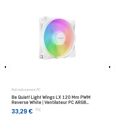
‹
›
Refroidissement PC
Be Quiet! Light Wings LX 120 Mm PWM
Reverse White | Ventilateur PC ARGB
Reverse Blanc
Prix
TTC
33,29 €