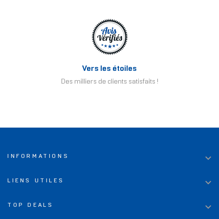
Vers les étoiles
Des milliers de clients satisfaits !

INFORMATIONS

LIENS UTILES

TOP DEALS